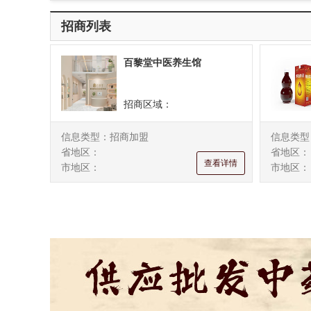
山东
河南
湖北
湖南
广东
宁夏
新疆
台湾
香港
澳门
招商列表
百黎堂中医养生馆
招商区域：
信息类型：招商加盟
信息类型
省地区：
省地区：
查看详情
市地区：
市地区：