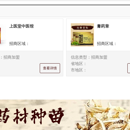
广西
海南
重庆市
四川
贵州
云南
上医堂中医馆
膏药章
招商区域：
招商区域：
：招商加盟
信息类型：招商加盟
省地区：
查看详情
市地区：