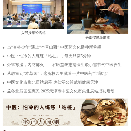
头部按摩经络梳
头部按摩经络梳
当“杏林少年”遇上“本草山西” 中医药文化播种新希望
中医：怕冷的人练练「站桩」，每天只需5分钟
外御寒湿，内防郁火——谷医堂黎志清医生谈小雪节气中医养生的“内外兼防”之道
从教室到“本草园”：这所校园里藏着一片中医药“宝藏地”
中医文化市集北辰站启幕 达仁堂公益赋能健康天津
孟冬北辰国医惠民 2025天津市中医文化市集北辰站成功启动