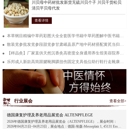
川贝母中药材批发新货无硫川贝个子 川贝干货松贝
清贝平贝母代发
查看详情
本草纲目精编中草药彩图大全全套医学书籍中草药图解中医书籍大全
散装党参批发党参段甜党参甘肃岷县原产地中药材搭配黄芪当归泡水
【样品灸】厂家直供天然沉香灸高密度全身通用养生馆美容院养生灸
乐邦成人新款高筒跟腱靴脚踝扭伤固定支具低位助行鞋行走靴康复鞋
行业展会
查看全部+
德国康复护理及养老用品展览会 ALTENPFLEGE
2026年德国康复护理及养老用品展览会（ALTENPFLEGE），展会时间：
2026年04月21日~04月23日，展会地点：德国-埃森-Messeplatz 1, 45131 Essen,