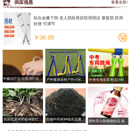
供应信息
查看全部+
铝合金腋下拐 老人拐杖骨折防滑拐扙 康复拐 防滑
轻便 可调节
￥36.00
中频治疗仪 中医理疗设备
户外健身器材户外小区社
中考专用体育考试计时计
多种模式选择 体质调理
区广场公园老年人锻炼体
数款跳绳初三儿童小学生
育运动路径漫步机
供应批发中药材种苗红花
生物中药材种植高温腐熟
弹性蛋白肽植物饮品 液饮
对叶百部苗，种植基地直
牛粪 有效疏松土壤
食品