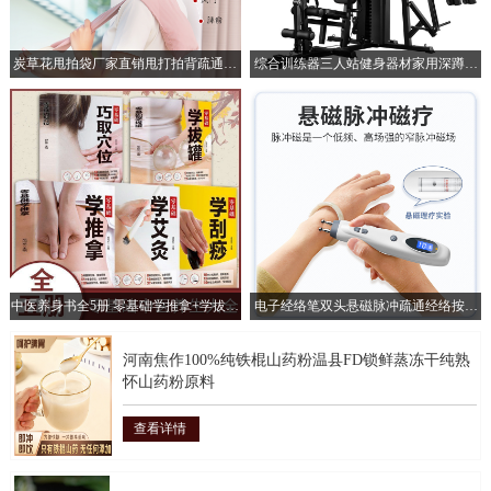
炭草花甩拍袋厂家直销甩打拍背疏通经
综合训练器三人站健身器材家用深蹲器
络酸枣核拍打袋古法养生甩袋
械力量训练套装运动健身器械
中医养身书全5册 零基础学推拿+学拔罐
电子经络笔双头悬磁脉冲疏通经络按摩
+学艾灸+学刮痧+巧取穴位
保健电动针灸能量点穴经络笔
河南焦作100%纯铁棍山药粉温县FD锁鲜蒸冻干纯熟
怀山药粉原料
查看详情