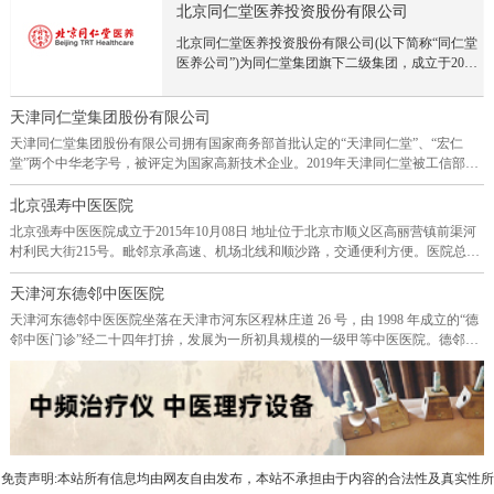
院进入市场。北京顺昌盛世集团至今已成立十几年，
北京同仁堂医养投资股份有限公司
一直从事中医医疗健康行业，拥有丰富的门诊管理经
北京同仁堂医养投资股份有限公司(以下简称“同仁堂
验，在北京、深圳、南京、青岛、石家庄、沈阳等地
医养公司”)为同仁堂集团旗下二级集团，成立于2015
已开展几十家中医门诊医院实体。拥有强大的运营团
年，前身是北京同仁堂投资发展有限责任公司、北京
队和丰富的中医医生资源。侯昌盛的董事长一直
同仁堂医养产业投资集团有限公司，2024年6月顺利
把“让天下人更健康更长寿更快乐”作为集团的使命。
天津同仁堂集团股份有限公司
完成股份制改制，正式更名为北京同仁堂医养投资股
而现实状况确实中国的医院越开越多，患者却也越来
份有限公司。成立近十年来，同仁堂医养公司始终坚
天津同仁堂集团股份有限公司拥有国家商务部首批认定的“天津同仁堂”、“宏仁
越多，三十年以前，谁家有人得癌症都是新闻，现在
持以客户为中心，深耕医养大健康领域，以历史悠久
堂”两个中华老字号，被评定为国家高新技术企业。2019年天津同仁堂被工信部评
估计谁家没有人得癌症才是新闻，问题出在哪里呢？
的“同仁堂”品牌为依托，以坚实的产业基础为支撑，
定为“国家级绿色工厂”和第一批专精特新“小巨人”企业。天津同仁堂坚持传承精
我们能为老百姓做什么呢？除了开门诊医院治病外，
通过投资并购、合作共建、管理服务等方式，形成在
华、守正创新，将中医药经典理论与现代科学思维和先进的研究方法相结合，坚
北京强寿中医医院
我们能不能做一些更有意义的事情呢？能不能让来百
北京、浙江、上海、山西、辽宁、贵州等地20余家线
持走循证医学研究之路，多年来一直重点围绕泌尿系统疾病、心脑血管疾病、周
姓少生病不生病呢？侯昌盛董事长到很多国家实地考
北京强寿中医医院成立于2015年10月08日 地址位于北京市顺义区高丽营镇前渠河
下医疗机构布局，建成覆盖“连锁医院、基层连锁医
围血管疾病等领域进行主要品种的二次研究开发和经典名方的研究开发,已构建了
察，发现国外的医院患者很少，侯昌盛董事长发现国
村利民大街215号。毗邻京承高速、机场北线和顺沙路，交通便利方便。医院总占
疗机构、互联网医院”的分级诊疗服务网络，为客户
较为成熟的研发创新体系。 公司拥有天津市“企业技术中心”和“天津市中药固体
外发达国家有私人医生从小指导生活健康。而中国只
地约40多亩，一期开设门诊楼和住院部，使用建筑面积逾7000平方米左右，计划
提供现代化、定制化、一站式中医医疗服务。未来，
制剂关键技术企业重点实验室”，承担或参与的多个研发项目入选国家科技重大专
有生病了才会想起医院找医生，并且在中国很多老干
开设床位118张，是一所集医疗、教学、科研、预防、保健、社区卫生服务于一体
天津河东德邻中医医院
同仁堂医养公司将进一步发挥中医药在疾病治疗和预
项，并获得国家级、省市级科技进步奖等几十项荣誉。
部都有家庭医生，因此老干部都比较长寿和健康，
的综合性二级中医院。计划配备职工140人，其中卫生技术人员120人,占职工人员
天津河东德邻中医医院坐落在天津市河东区程林庄道 26 号，由 1998 年成立的“德
防养生过程中的独特优势，构建“中医+”特色服务体
总数86%。医院聘请全国著名中医名老专家坐诊，以中医药为主，借助现代医学诊
邻中医门诊”经二十四年打拚，发展为一所初具规模的一级甲等中医医院。德邻中
系，呵护生命健康，致力于成为国内领先的医养健康
疗手段，诊治各种相关病症。聘请国医大师路志正、颜正华大师；国医大师石学
医医院的办院宗旨是“以德为本、施德于邻”。我院的名称“德邻”亦由此而来。医院
产业集团。
敏、张大宁院士；“国药泰斗” 国医大师金世元教授；国医大师唐祖宣、孙光荣；
建筑面积有 1600 平方米，共四层楼，一楼有中医诊室 8 间，并附中草药房及放射
全国名老中医，北京同仁堂中医医院名誉院长，北京中医药大学博士生导师张炳
科。二楼以上设有化验室、针灸科、医学康复科、骨伤推拿、中医外科等专诊，
厚教授；全国名老中医，桂派中医大师黄瑾明教授等多位全国名中医药专家做顾
并设有西医内科、糖尿病专诊、心电图、输液室、观察室等相关医学诊断治疗科
问或学术指导。院内开设有预防保健科/内科/外科/妇产科；妇科专业/医学检验科/
室。医院医疗技术力量雄厚，先后汇集 40 多位离退休的老专家、老教授在此应
医学影像科/中医科：内科专业；外科专业；妇产科专业；儿科专业；皮肤科专
诊，医德高尚，医术精湛，治疗疾病效果显著。二十三年来，诊治了大量患者，
业；眼科专业；耳鼻咽喉科专业；针灸科专业；康复医学科专业；急诊科专业/中
免责声明:本站所有信息均由网友自由发布，本站不承担由于内容的合法性及真实性所
造福广大群众，促进和谐安定，对继承发扬祖国医学起到了积极的作用。我院所