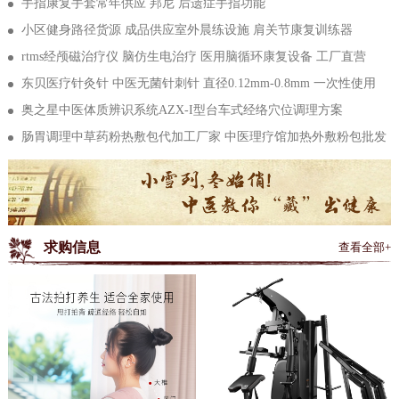
手指康复手套常年供应 邦尼 后遗症手指功能
发
小区健身路径货源 成品供应室外晨练设施 肩关节康复训练器
rtms经颅磁治疗仪 脑仿生电治疗 医用脑循环康复设备 工厂直营
东贝医疗针灸针 中医无菌针刺针 直径0.12mm-0.8mm 一次性使用
奥之星中医体质辨识系统AZX-I型台车式经络穴位调理方案
肠胃调理中草药粉热敷包代加工厂家 中医理疗馆加热外敷粉包批发
求购信息
查看全部+