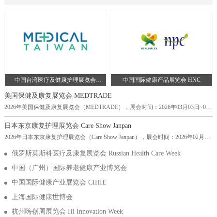
Germany-埃森会展中心，主办方：德国汉诺威展览有限公司，举办周期：一
年一届，展会面积：40000平米，参展观众：22000人，参展商数量及参展品
牌达到560家。德国康复护理及养老用品展览会ALTENPFLEGE是欧洲最大的
老年护理展览会之一，也是全球老年护理行业的重要盛会。该展览会每
中国台湾医疗及健康护理展览会
中国国际健康产品展览会 HNC
Medical Taiwan
美国保健及康复展览会 MEDTRADE
2026年美国保健及康复展览会（MEDTRADE），展会时间：2026年03月03日~03
月04日，展会地点：美国-亚利桑那州-100 N 3rd St, Phoenix, AZ 85004美国-菲尼克
斯会议中心，主办方：Emerald Expositions, LLC，举办周期：一年一届，展会面
日本东京康复护理展览会 Care Show Janpan
积：20000平米，参展观众：25689人，参展商数量及参展品牌达到600家。
2026年日本东京康复护理展览会（Care Show Janpan），展会时间：2026年02月25
Medtrade是美国最大的家庭医疗设备贸易展览会和会议。Medtrade最初以全国家庭
日~02月27日，展会地点：日本-东京-3-21-1 Ariake, Koto-ku, Tokyo 135-0063, Japan-
医疗保健展览会的
俄罗斯莫斯科医疗及康复展览会 Russian Health Care Week
东京有明国际会展中心，主办方：英富曼展览集团，举办周期：一年一届，展会
面积：20000平米，参展观众：13500人，参展商数量及参展品牌达到711家。日本
中国（广州）国际养老健康产业博览会
东京康复护理展览会 Care Show Japan（以下简称CSJ）是亚洲最大的康复护理展览
会
中国国际健康产业展览会 CIHIE
上海国际健康世博会
杭州嗨创周展览会 Hi Innovation Week