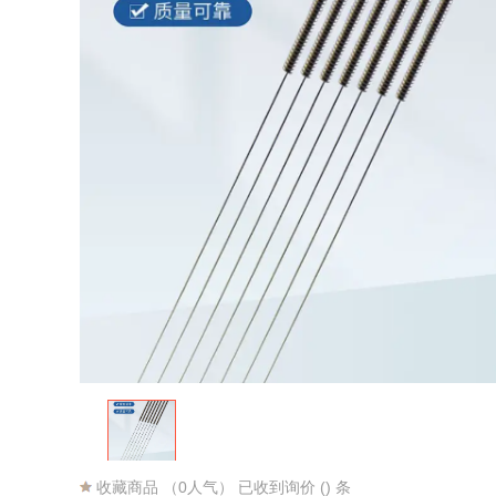
收藏商品
（0人气） 已收到询价 () 条