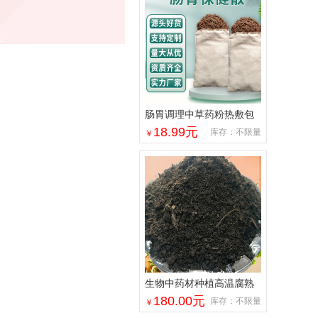
肠胃调理中草药粉热敷包
代加工厂家 中医理疗馆加
18.99
元
库存：不限量
￥
热外敷粉包批发
生物中药材种植高温腐熟
牛粪 有效疏松土壤
180.00
元
库存：不限量
￥