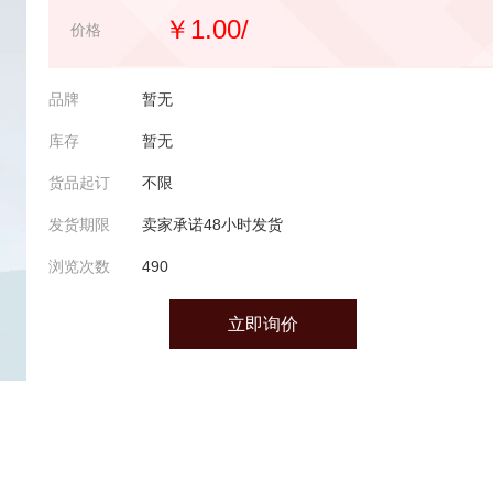
￥1.00/
价格
品牌
暂无
库存
暂无
货品起订
不限
发货期限
卖家承诺48小时发货
浏览次数
490
立即询价