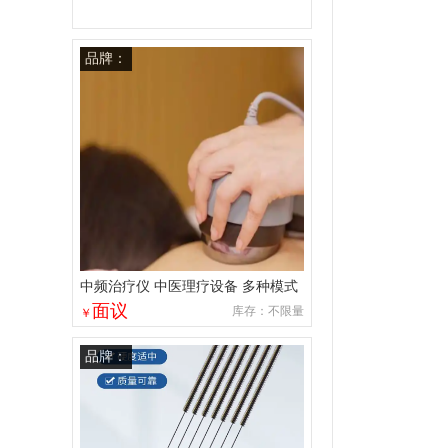
品牌：
中频治疗仪 中医理疗设备 多种模式
选择 体质调理
面议
库存：不限量
￥
品牌：