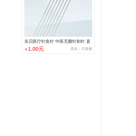
东贝医疗针灸针 中医无菌针刺针 直
径0.12mm-0.8mm 一次性使用
1.00
元
库存：不限量
￥