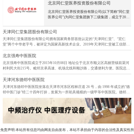
院进入市场。北京顺昌盛世集团至今已成立十几年，
北京同仁堂医养投资股份有限公司
一直从事中医医疗健康行业，拥有丰富的门诊管理经
北京同仁堂医养投资股份有限公司(以下简称“同仁堂
验，在北京、深圳、南京、青岛、石家庄、沈阳等地
医养公司”)为同仁堂集团旗下二级集团，成立于2015
已开展几十家中医门诊医院实体。拥有强大的运营团
年，前身是北京同仁堂投资发展有限责任公司、北京
队和丰富的中医医生资源。侯昌盛的董事长一直
同仁堂医养产业投资集团有限公司，2024年6月顺利
把“让天下人更健康更长寿更快乐”作为集团的使命。
天津同仁堂集团股份有限公司
完成股份制改制，正式更名为北京同仁堂医养投资股
而现实状况确实中国的医院越开越多，患者却也越来
份有限公司。成立近十年来，同仁堂医养公司始终坚
天津同仁堂集团股份有限公司拥有国家商务部首批认定的“天津同仁堂”、“宏仁
越多，三十年以前，谁家有人得癌症都是新闻，现在
持以客户为中心，深耕医养大健康领域，以历史悠久
堂”两个中华老字号，被评定为国家高新技术企业。2019年天津同仁堂被工信部评
估计谁家没有人得癌症才是新闻，问题出在哪里呢？
的“同仁堂”品牌为依托，以坚实的产业基础为支撑，
定为“国家级绿色工厂”和第一批专精特新“小巨人”企业。天津同仁堂坚持传承精
我们能为老百姓做什么呢？除了开门诊医院治病外，
通过投资并购、合作共建、管理服务等方式，形成在
华、守正创新，将中医药经典理论与现代科学思维和先进的研究方法相结合，坚
北京强寿中医医院
我们能不能做一些更有意义的事情呢？能不能让来百
北京、浙江、上海、山西、辽宁、贵州等地20余家线
持走循证医学研究之路，多年来一直重点围绕泌尿系统疾病、心脑血管疾病、周
姓少生病不生病呢？侯昌盛董事长到很多国家实地考
北京强寿中医医院成立于2015年10月08日 地址位于北京市顺义区高丽营镇前渠河
下医疗机构布局，建成覆盖“连锁医院、基层连锁医
围血管疾病等领域进行主要品种的二次研究开发和经典名方的研究开发,已构建了
察，发现国外的医院患者很少，侯昌盛董事长发现国
村利民大街215号。毗邻京承高速、机场北线和顺沙路，交通便利方便。医院总占
疗机构、互联网医院”的分级诊疗服务网络，为客户
较为成熟的研发创新体系。 公司拥有天津市“企业技术中心”和“天津市中药固体
外发达国家有私人医生从小指导生活健康。而中国只
地约40多亩，一期开设门诊楼和住院部，使用建筑面积逾7000平方米左右，计划
提供现代化、定制化、一站式中医医疗服务。未来，
制剂关键技术企业重点实验室”，承担或参与的多个研发项目入选国家科技重大专
有生病了才会想起医院找医生，并且在中国很多老干
开设床位118张，是一所集医疗、教学、科研、预防、保健、社区卫生服务于一体
天津河东德邻中医医院
同仁堂医养公司将进一步发挥中医药在疾病治疗和预
项，并获得国家级、省市级科技进步奖等几十项荣誉。
部都有家庭医生，因此老干部都比较长寿和健康，
的综合性二级中医院。计划配备职工140人，其中卫生技术人员120人,占职工人员
天津河东德邻中医医院坐落在天津市河东区程林庄道 26 号，由 1998 年成立的“德
防养生过程中的独特优势，构建“中医+”特色服务体
总数86%。医院聘请全国著名中医名老专家坐诊，以中医药为主，借助现代医学诊
邻中医门诊”经二十四年打拚，发展为一所初具规模的一级甲等中医医院。德邻中
系，呵护生命健康，致力于成为国内领先的医养健康
疗手段，诊治各种相关病症。聘请国医大师路志正、颜正华大师；国医大师石学
医医院的办院宗旨是“以德为本、施德于邻”。我院的名称“德邻”亦由此而来。医院
产业集团。
敏、张大宁院士；“国药泰斗” 国医大师金世元教授；国医大师唐祖宣、孙光荣；
建筑面积有 1600 平方米，共四层楼，一楼有中医诊室 8 间，并附中草药房及放射
全国名老中医，北京同仁堂中医医院名誉院长，北京中医药大学博士生导师张炳
科。二楼以上设有化验室、针灸科、医学康复科、骨伤推拿、中医外科等专诊，
厚教授；全国名老中医，桂派中医大师黄瑾明教授等多位全国名中医药专家做顾
并设有西医内科、糖尿病专诊、心电图、输液室、观察室等相关医学诊断治疗科
问或学术指导。院内开设有预防保健科/内科/外科/妇产科；妇科专业/医学检验科/
室。医院医疗技术力量雄厚，先后汇集 40 多位离退休的老专家、老教授在此应
医学影像科/中医科：内科专业；外科专业；妇产科专业；儿科专业；皮肤科专
诊，医德高尚，医术精湛，治疗疾病效果显著。二十三年来，诊治了大量患者，
业；眼科专业；耳鼻咽喉科专业；针灸科专业；康复医学科专业；急诊科专业/中
免责声明:本站所有信息均由网友自由发布，本站不承担由于内容的合法性及真实性所
造福广大群众，促进和谐安定，对继承发扬祖国医学起到了积极的作用。我院所