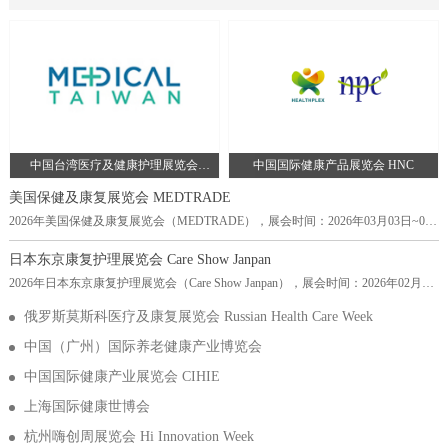
Germany-埃森会展中心，主办方：德国汉诺威展览有限公司，举办周期：一
年一届，展会面积：40000平米，参展观众：22000人，参展商数量及参展品
牌达到560家。德国康复护理及养老用品展览会ALTENPFLEGE是欧洲最大的
老年护理展览会之一，也是全球老年护理行业的重要盛会。该展览会每
中国台湾医疗及健康护理展览会
中国国际健康产品展览会 HNC
Medical Taiwan
美国保健及康复展览会 MEDTRADE
2026年美国保健及康复展览会（MEDTRADE），展会时间：2026年03月03日~03
月04日，展会地点：美国-亚利桑那州-100 N 3rd St, Phoenix, AZ 85004美国-菲尼克
斯会议中心，主办方：Emerald Expositions, LLC，举办周期：一年一届，展会面
日本东京康复护理展览会 Care Show Janpan
积：20000平米，参展观众：25689人，参展商数量及参展品牌达到600家。
2026年日本东京康复护理展览会（Care Show Janpan），展会时间：2026年02月25
Medtrade是美国最大的家庭医疗设备贸易展览会和会议。Medtrade最初以全国家庭
日~02月27日，展会地点：日本-东京-3-21-1 Ariake, Koto-ku, Tokyo 135-0063, Japan-
医疗保健展览会的
俄罗斯莫斯科医疗及康复展览会 Russian Health Care Week
东京有明国际会展中心，主办方：英富曼展览集团，举办周期：一年一届，展会
面积：20000平米，参展观众：13500人，参展商数量及参展品牌达到711家。日本
中国（广州）国际养老健康产业博览会
东京康复护理展览会 Care Show Japan（以下简称CSJ）是亚洲最大的康复护理展览
会
中国国际健康产业展览会 CIHIE
上海国际健康世博会
杭州嗨创周展览会 Hi Innovation Week