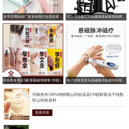
炭草花甩拍袋厂家直销甩打拍背疏通经
综合训练器三人站健身器材家用深蹲器
络酸枣核拍打袋古法养生甩袋
械力量训练套装运动健身器械
中医养身书全5册 零基础学推拿+学拔罐
电子经络笔双头悬磁脉冲疏通经络按摩
+学艾灸+学刮痧+巧取穴位
保健电动针灸能量点穴经络笔
河南焦作100%纯铁棍山药粉温县FD锁鲜蒸冻干纯熟
怀山药粉原料
查看详情