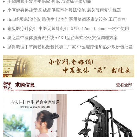
手指康复手套常年供应 邦尼 后遗症手指功能
发
小区健身路径货源 成品供应室外晨练设施 肩关节康复训练器
rtms经颅磁治疗仪 脑仿生电治疗 医用脑循环康复设备 工厂直营
东贝医疗针灸针 中医无菌针刺针 直径0.12mm-0.8mm 一次性使用
奥之星中医体质辨识系统AZX-I型台车式经络穴位调理方案
肠胃调理中草药粉热敷包代加工厂家 中医理疗馆加热外敷粉包批发
求购信息
查看全部+