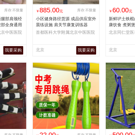
885.00
60.00
库存:不限量
库存:不限量
￥
元
￥
元
通腿部肩颈经
小区健身路径货源 成品供应室外
新鲜垆土铁棍
腹部全身通用
晨练设施 肩关节康复训练器
康饮食 煮粥
北京中医医院
首都医科大学附属北京中医医院
北京同仁堂医
司
北京
北京
我要采购
我要采购
22.00
500.00