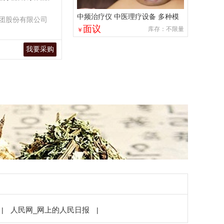
中频治疗仪 中医理疗设备 多种模
团股份有限公司
式选择 体质调理
面议
库存：不限量
￥
我要采购
人民网_网上的人民日报
|
|