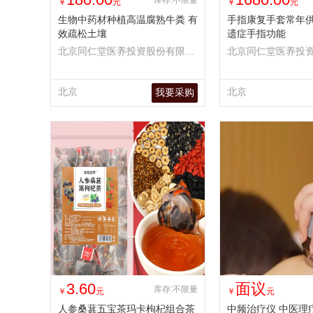
库存:不限量
￥
元
￥
元
生物中药材种植高温腐熟牛粪 有
手指康复手套常年供
效疏松土壤
遗症手指功能
北京同仁堂医养投资股份有限公
北京同仁堂医养投
司
司
北京
北京
我要采购
3.60
面议
库存:不限量
￥
元
￥
元
人参桑葚五宝茶玛卡枸杞组合茶
中频治疗仪 中医理