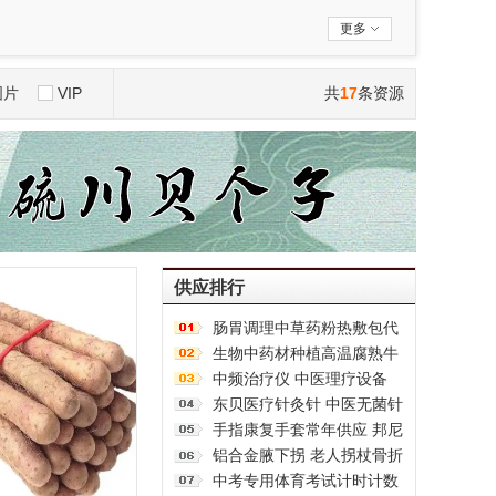
西藏
陕西
甘肃
青海
更多
图片
VIP
共
17
条资源
供应排行
肠胃调理中草药粉热敷包代
加工厂家 中医理疗馆加热外
生物中药材种植高温腐熟牛
敷粉包批发
粪 有效疏松土壤
中频治疗仪 中医理疗设备
多种模式选择 体质调理
东贝医疗针灸针 中医无菌针
刺针 直径0.12mm-0.8mm
手指康复手套常年供应 邦尼
一次性使用
后遗症手指功能
铝合金腋下拐 老人拐杖骨折
防滑拐扙 康复拐 防滑轻便
中考专用体育考试计时计数