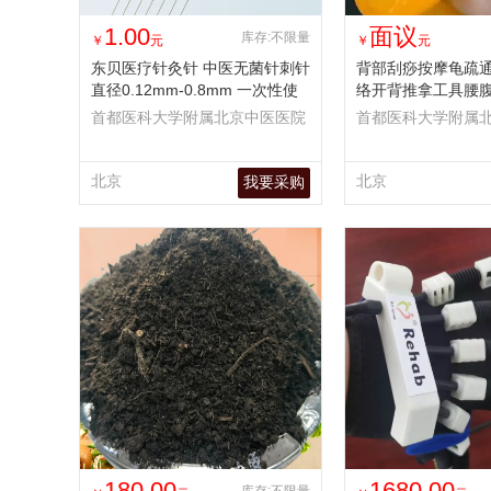
1.00
面议
库存:不限量
￥
元
￥
元
东贝医疗针灸针 中医无菌针刺针
背部刮痧按摩龟疏
直径0.12mm-0.8mm 一次性使
络开背推拿工具腰
用
神器
首都医科大学附属北京中医医院
首都医科大学附属
北京
北京
我要采购
180.00
1680.00