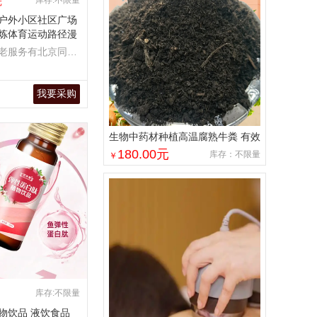
库存:不限量
元
户外小区社区广场
炼体育运动路径漫
老服务有北京同世
锁有限公司限公司
我要采购
生物中药材种植高温腐熟牛粪 有效
疏松土壤
180.00
元
库存：不限量
￥
库存:不限量
物饮品 液饮食品