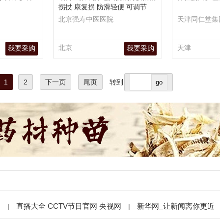
拐扙 康复拐 防滑轻便 可调节
北京强寿中医医院
天津同仁堂集
北京
天津
我要采购
我要采购
1
2
下一页
尾页
转到
会
直播大全 CCTV节目官网 央视网
新华网_让新闻离你更近
|
|