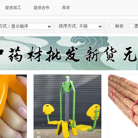
广西
海南
重庆市
四川
贵州
云南
提供加工
提供合作
库存
方式：
排序方式：
标价
显示顺序
不限