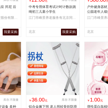
库存:不限量
库存:不限量
￥
元
￥
应 邦尼 后
中考专用体育考试计时计数款跳
户外健身器材
绳初三儿童小学生
公园老年人锻
步机
资股份有限公
江门市峰景养老服务有北京同世
江门市峰景养
堂中医医院连锁有限公司限公司
堂中医医院连
北京
北京
我要采购
我要采购
36.00
1.00
库存:不限量
库存:不限量
￥
元
￥
元
疗设备 多种
铝合金腋下拐 老人拐杖骨折防滑
弹性蛋白肽植