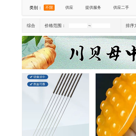
山东
河南
湖北
湖南
广东
类别：
不限
供应
提供服务
供应二手
宁夏
新疆
台湾
香港
澳门
综合
价格范围：
~
排序