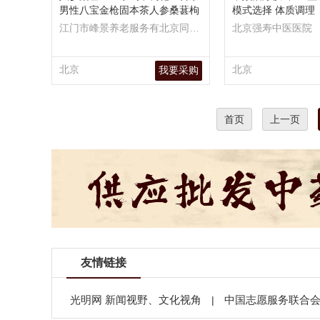
男性八宝金枪固本茶人参桑葚枸
模式选择 体质调理
杞茶
江门市峰景养老服务有北京同世
北京强寿中医医院
堂中医医院连锁有限公司限公司
北京
北京
我要采购
首页
上一页
友情链接
光明网 新闻视野、文化视角
中国志愿服务联合
|