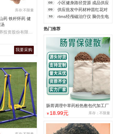
可调节
款跳绳初三儿童小学生
小区健身路径货源 成品供应
室外晨练设施 肩关节康复训
供应批发中药材种苗红花对
库存:不限量
练器
叶百部苗，种植基地直发
rtms经颅磁治疗仪 脑仿生电
山药 铁杆怀药 健
治疗 医用脑循环康复设备
煲汤
热门推荐
工厂直营
养投资股份有限公
我要采购
肠胃调理中草药粉热敷包代加工厂
家 中医理疗馆加热外敷粉包批发
18.99
元
库存：不限量
￥