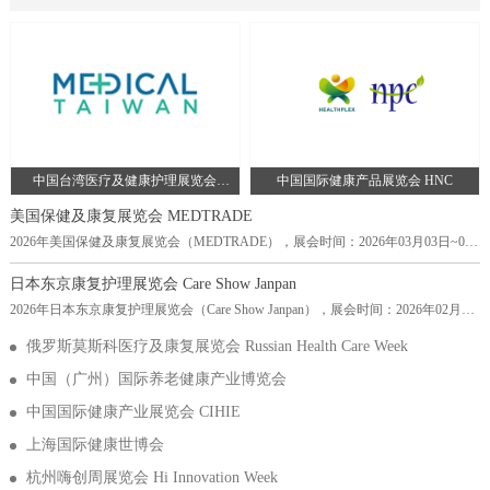
Germany-埃森会展中心，主办方：德国汉诺威展览有限公司，举办周期：一
年一届，展会面积：40000平米，参展观众：22000人，参展商数量及参展品
牌达到560家。德国康复护理及养老用品展览会ALTENPFLEGE是欧洲最大的
老年护理展览会之一，也是全球老年护理行业的重要盛会。该展览会每
中国台湾医疗及健康护理展览会
中国国际健康产品展览会 HNC
Medical Taiwan
美国保健及康复展览会 MEDTRADE
2026年美国保健及康复展览会（MEDTRADE），展会时间：2026年03月03日~03
月04日，展会地点：美国-亚利桑那州-100 N 3rd St, Phoenix, AZ 85004美国-菲尼克
斯会议中心，主办方：Emerald Expositions, LLC，举办周期：一年一届，展会面
日本东京康复护理展览会 Care Show Janpan
积：20000平米，参展观众：25689人，参展商数量及参展品牌达到600家。
2026年日本东京康复护理展览会（Care Show Janpan），展会时间：2026年02月25
Medtrade是美国最大的家庭医疗设备贸易展览会和会议。Medtrade最初以全国家庭
日~02月27日，展会地点：日本-东京-3-21-1 Ariake, Koto-ku, Tokyo 135-0063, Japan-
医疗保健展览会的
俄罗斯莫斯科医疗及康复展览会 Russian Health Care Week
东京有明国际会展中心，主办方：英富曼展览集团，举办周期：一年一届，展会
面积：20000平米，参展观众：13500人，参展商数量及参展品牌达到711家。日本
中国（广州）国际养老健康产业博览会
东京康复护理展览会 Care Show Japan（以下简称CSJ）是亚洲最大的康复护理展览
会
中国国际健康产业展览会 CIHIE
上海国际健康世博会
杭州嗨创周展览会 Hi Innovation Week