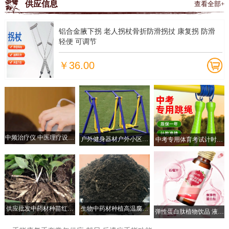
供应信息
查看全部+
铝合金腋下拐 老人拐杖骨折防滑拐扙 康复拐 防滑
轻便 可调节
￥36.00
中频治疗仪 中医理疗设备
户外健身器材户外小区社
中考专用体育考试计时计
多种模式选择 体质调理
区广场公园老年人锻炼体
数款跳绳初三儿童小学生
育运动路径漫步机
供应批发中药材种苗红花
生物中药材种植高温腐熟
弹性蛋白肽植物饮品 液饮
对叶百部苗，种植基地直
牛粪 有效疏松土壤
食品