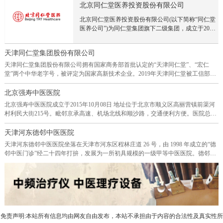
院进入市场。北京顺昌盛世集团至今已成立十几年，
北京同仁堂医养投资股份有限公司
一直从事中医医疗健康行业，拥有丰富的门诊管理经
北京同仁堂医养投资股份有限公司(以下简称“同仁堂
验，在北京、深圳、南京、青岛、石家庄、沈阳等地
医养公司”)为同仁堂集团旗下二级集团，成立于2015
已开展几十家中医门诊医院实体。拥有强大的运营团
年，前身是北京同仁堂投资发展有限责任公司、北京
队和丰富的中医医生资源。侯昌盛的董事长一直
同仁堂医养产业投资集团有限公司，2024年6月顺利
把“让天下人更健康更长寿更快乐”作为集团的使命。
天津同仁堂集团股份有限公司
完成股份制改制，正式更名为北京同仁堂医养投资股
而现实状况确实中国的医院越开越多，患者却也越来
份有限公司。成立近十年来，同仁堂医养公司始终坚
天津同仁堂集团股份有限公司拥有国家商务部首批认定的“天津同仁堂”、“宏仁
越多，三十年以前，谁家有人得癌症都是新闻，现在
持以客户为中心，深耕医养大健康领域，以历史悠久
堂”两个中华老字号，被评定为国家高新技术企业。2019年天津同仁堂被工信部评
估计谁家没有人得癌症才是新闻，问题出在哪里呢？
的“同仁堂”品牌为依托，以坚实的产业基础为支撑，
定为“国家级绿色工厂”和第一批专精特新“小巨人”企业。天津同仁堂坚持传承精
我们能为老百姓做什么呢？除了开门诊医院治病外，
通过投资并购、合作共建、管理服务等方式，形成在
华、守正创新，将中医药经典理论与现代科学思维和先进的研究方法相结合，坚
北京强寿中医医院
我们能不能做一些更有意义的事情呢？能不能让来百
北京、浙江、上海、山西、辽宁、贵州等地20余家线
持走循证医学研究之路，多年来一直重点围绕泌尿系统疾病、心脑血管疾病、周
姓少生病不生病呢？侯昌盛董事长到很多国家实地考
北京强寿中医医院成立于2015年10月08日 地址位于北京市顺义区高丽营镇前渠河
下医疗机构布局，建成覆盖“连锁医院、基层连锁医
围血管疾病等领域进行主要品种的二次研究开发和经典名方的研究开发,已构建了
察，发现国外的医院患者很少，侯昌盛董事长发现国
村利民大街215号。毗邻京承高速、机场北线和顺沙路，交通便利方便。医院总占
疗机构、互联网医院”的分级诊疗服务网络，为客户
较为成熟的研发创新体系。 公司拥有天津市“企业技术中心”和“天津市中药固体
外发达国家有私人医生从小指导生活健康。而中国只
地约40多亩，一期开设门诊楼和住院部，使用建筑面积逾7000平方米左右，计划
提供现代化、定制化、一站式中医医疗服务。未来，
制剂关键技术企业重点实验室”，承担或参与的多个研发项目入选国家科技重大专
有生病了才会想起医院找医生，并且在中国很多老干
开设床位118张，是一所集医疗、教学、科研、预防、保健、社区卫生服务于一体
天津河东德邻中医医院
同仁堂医养公司将进一步发挥中医药在疾病治疗和预
项，并获得国家级、省市级科技进步奖等几十项荣誉。
部都有家庭医生，因此老干部都比较长寿和健康，
的综合性二级中医院。计划配备职工140人，其中卫生技术人员120人,占职工人员
天津河东德邻中医医院坐落在天津市河东区程林庄道 26 号，由 1998 年成立的“德
防养生过程中的独特优势，构建“中医+”特色服务体
总数86%。医院聘请全国著名中医名老专家坐诊，以中医药为主，借助现代医学诊
邻中医门诊”经二十四年打拚，发展为一所初具规模的一级甲等中医医院。德邻中
系，呵护生命健康，致力于成为国内领先的医养健康
疗手段，诊治各种相关病症。聘请国医大师路志正、颜正华大师；国医大师石学
医医院的办院宗旨是“以德为本、施德于邻”。我院的名称“德邻”亦由此而来。医院
产业集团。
敏、张大宁院士；“国药泰斗” 国医大师金世元教授；国医大师唐祖宣、孙光荣；
建筑面积有 1600 平方米，共四层楼，一楼有中医诊室 8 间，并附中草药房及放射
全国名老中医，北京同仁堂中医医院名誉院长，北京中医药大学博士生导师张炳
科。二楼以上设有化验室、针灸科、医学康复科、骨伤推拿、中医外科等专诊，
厚教授；全国名老中医，桂派中医大师黄瑾明教授等多位全国名中医药专家做顾
并设有西医内科、糖尿病专诊、心电图、输液室、观察室等相关医学诊断治疗科
问或学术指导。院内开设有预防保健科/内科/外科/妇产科；妇科专业/医学检验科/
室。医院医疗技术力量雄厚，先后汇集 40 多位离退休的老专家、老教授在此应
医学影像科/中医科：内科专业；外科专业；妇产科专业；儿科专业；皮肤科专
诊，医德高尚，医术精湛，治疗疾病效果显著。二十三年来，诊治了大量患者，
业；眼科专业；耳鼻咽喉科专业；针灸科专业；康复医学科专业；急诊科专业/中
免责声明:本站所有信息均由网友自由发布，本站不承担由于内容的合法性及真实性所
造福广大群众，促进和谐安定，对继承发扬祖国医学起到了积极的作用。我院所