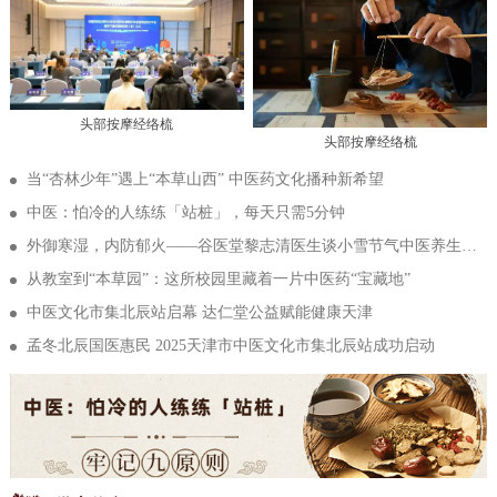
头部按摩经络梳
头部按摩经络梳
当“杏林少年”遇上“本草山西” 中医药文化播种新希望
中医：怕冷的人练练「站桩」，每天只需5分钟
外御寒湿，内防郁火——谷医堂黎志清医生谈小雪节气中医养生的“内外兼防”之道
从教室到“本草园”：这所校园里藏着一片中医药“宝藏地”
中医文化市集北辰站启幕 达仁堂公益赋能健康天津
孟冬北辰国医惠民 2025天津市中医文化市集北辰站成功启动