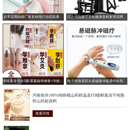
炭草花甩拍袋厂家直销甩打拍背疏通经
综合训练器三人站健身器材家用深蹲器
络酸枣核拍打袋古法养生甩袋
械力量训练套装运动健身器械
中医养身书全5册 零基础学推拿+学拔罐
电子经络笔双头悬磁脉冲疏通经络按摩
+学艾灸+学刮痧+巧取穴位
保健电动针灸能量点穴经络笔
河南焦作100%纯铁棍山药粉温县FD锁鲜蒸冻干纯熟
怀山药粉原料
查看详情