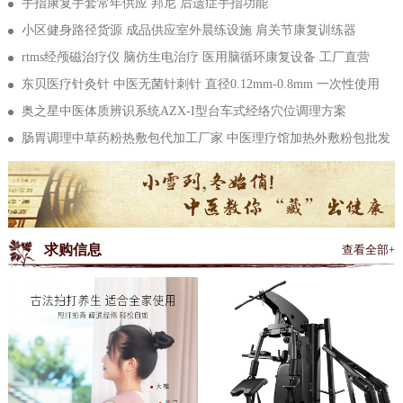
手指康复手套常年供应 邦尼 后遗症手指功能
发
小区健身路径货源 成品供应室外晨练设施 肩关节康复训练器
rtms经颅磁治疗仪 脑仿生电治疗 医用脑循环康复设备 工厂直营
东贝医疗针灸针 中医无菌针刺针 直径0.12mm-0.8mm 一次性使用
奥之星中医体质辨识系统AZX-I型台车式经络穴位调理方案
肠胃调理中草药粉热敷包代加工厂家 中医理疗馆加热外敷粉包批发
求购信息
查看全部+