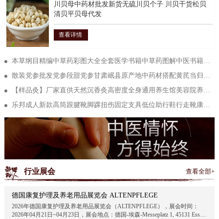
川贝母中药材批发新货无硫川贝个子 川贝干货松贝
清贝平贝母代发
查看详情
本草纲目精编中草药彩图大全全套医学书籍中草药图解中医书籍大全
散装党参批发党参段甜党参甘肃岷县原产地中药材搭配黄芪当归泡水
【样品灸】厂家直供天然沉香灸高密度全身通用养生馆美容院养生灸
乐邦成人新款高筒跟腱靴脚踝扭伤固定支具低位助行鞋行走靴康复鞋
行业展会
查看全部+
德国康复护理及养老用品展览会 ALTENPFLEGE
2026年德国康复护理及养老用品展览会（ALTENPFLEGE），展会时间：
2026年04月21日~04月23日，展会地点：德国-埃森-Messeplatz 1, 45131 Essen,